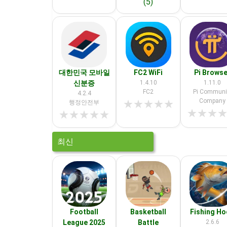
(5)
대한민국 모바일
FC2 WiFi
Pi Browse
신분증
1.4.10
1.11.0
FC2
Pi Communi
4.2.4
Company
★
★
★
★
★
행정안전부
★
★
★
★
★
★
★
★
최신
Football
Basketball
Fishing H
League 2025
Battle
2.6.6