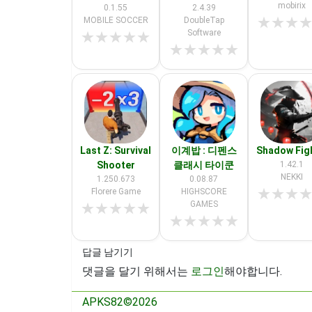
mobirix
0.1.55
2.4.39
★
★
★
MOBILE SOCCER
DoubleTap
Software
★
★
★
★
★
★
★
★
★
★
Last Z: Survival
이계밥 : 디펜스
Shadow Fig
Shooter
클래시 타이쿤
1.42.1
NEKKI
1.250.673
0.08.87
★
★
★
Florere Game
HIGHSCORE
GAMES
★
★
★
★
★
★
★
★
★
★
답글 남기기
댓글을 달기 위해서는
로그인
해야합니다.
APKS82©2026