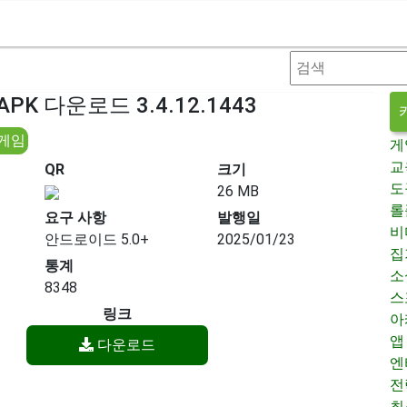
 APK 다운로드 3.4.12.1443
 게임
게
교
QR
크기
도
26 MB
롤
요구 사항
발행일
비
안드로이드 5.0+
2025/01/23
집
통계
소
8348
스
링크
아
앱
다운로드
엔
전
최