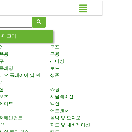
카테고리
임
공포
육용
금융
구
레이싱
플레잉
보드
디오 플레이어 및 편
생존
기
셜
쇼핑
포츠
시뮬레이션
케이드
액션
어드벤처
터테인먼트
음악 및 오디오
략
지도 및 내비게이션
신의 앱과 게임
카드