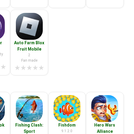
r
Auto Farm Blox
Fruit Mobile
ty
2
Fan made
★
★
★
★
★
★
★
ook
Fishing Clash:
Fishdom
Hero Wars
Sport
9.1.2.0
Alliance