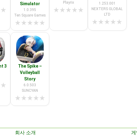
Playrix
Simulator
1.253.001
★
★
★
★
★
★
★
NEXTERS GLOBAL
1.0.395
LTD
Ten Square Games
★
★
★
★
★
★
★
★
★
★
ht 3
The Spike –
Volleyball
Story
★
★
6.0.503
SUNCYAN
★
★
★
★
★
회사 소개
게