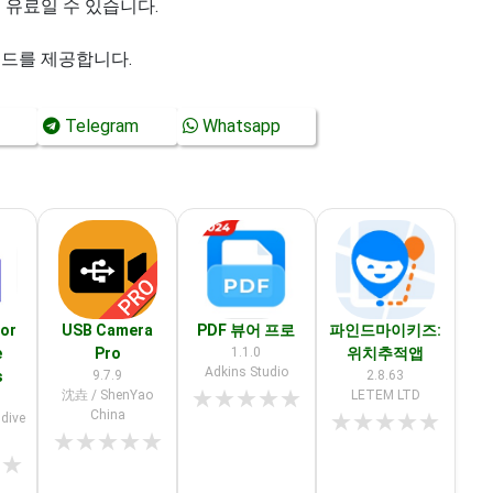
 유료일 수 있습니다.
로드를 제공합니다.
Telegram
Whatsapp
tor
USB Camera
PDF 뷰어 프로
파인드마이키즈:
e
Pro
1.1.0
위치추적앱
Adkins Studio
s
9.7.9
2.8.63
★
★
★
★
★
沈垚 / ShenYao
LETEM LTD
China
★
★
★
★
★
ldive
★
★
★
★
★
★
★